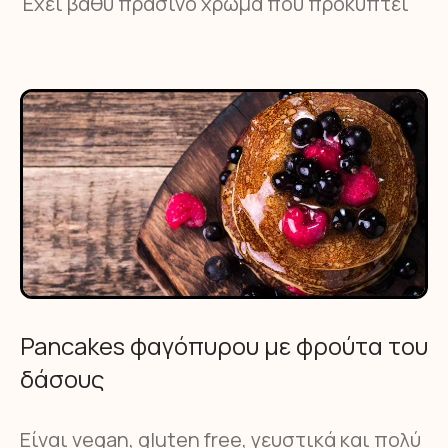
Έχει βαθύ πράσινο χρώμα που προκύπτει
Pancakes φαγόπυρου με φρούτα του
δάσους
Είναι vegan, gluten free, γευστικά και πολύ